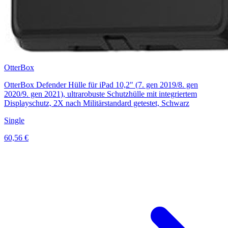
OtterBox
OtterBox Defender Hülle für iPad 10,2" (7. gen 2019/8. gen
2020/9. gen 2021), ultrarobuste Schutzhülle mit integriertem
Displayschutz, 2X nach Militärstandard getestet, Schwarz
Single
60,56 €