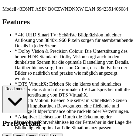
Modell
43E6NT
ASIN
B0CZWNDNXW
EAN
6942351406084
Features
*
4K UHD Smart TV: Schärfste Bildpräzision mit einer
Auflösung von 3840x1960 Pixeln sorgen für atemberaubende
Details in jeder Szene.
*
Dolby Vision & Precision Colour: Die Unterstützung des
hohen HDR Standards Dolby Vision sorgt auch in den
dunkelsten Szenen für die optimale Darstellung von Details.
Darüber hinaus sorgt Precision Colour, dass die Farben der
Bilder so natürlich und präzise wie möglich angezeigt
werden.
*
DTS Virtual:X: Erleben Sie ein klares und räumliches
Read more
Audioerlebnis durch die normalen TV-Lautsprecher mithilfe
der Unterstützung von DTS Virtual:X.
*
Smooth Motion: Erleben Sie selbst in schnellsten Szenen
und bei impulsartigen Bewegungen eine fließende und
stimmige Bildperformance ohne ruckeln oder Verzerrungen.
*
Adaptiver Lichtsensor: Durch die Erkennung der
Preisverlauf
Umgebungslichtverhältnisse ist der Fernseher in der Lage die
Bildhelligkeit optimal auf die Situation anzupassen.