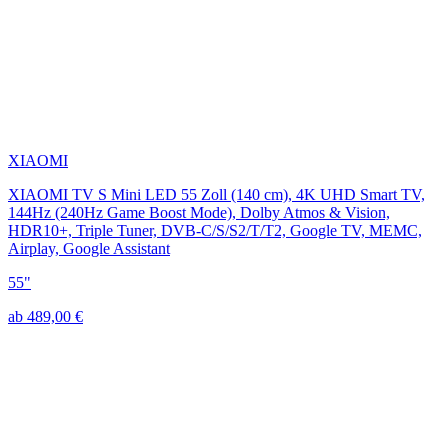
XIAOMI
XIAOMI TV S Mini LED 55 Zoll (140 cm), 4K UHD Smart TV,
144Hz (240Hz Game Boost Mode), Dolby Atmos & Vision,
HDR10+, Triple Tuner, DVB-C/S/S2/T/T2, Google TV, MEMC,
Airplay, Google Assistant
55"
ab 489,00 €