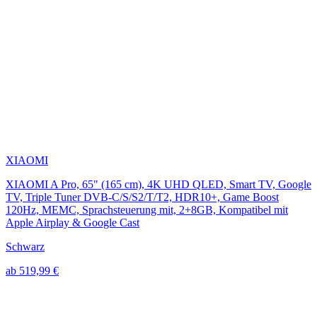
XIAOMI
XIAOMI A Pro, 65" (165 cm), 4K UHD QLED, Smart TV, Google
TV, Triple Tuner DVB-C/S/S2/T/T2, HDR10+, Game Boost
120Hz, MEMC, Sprachsteuerung mit, 2+8GB, Kompatibel mit
Apple Airplay & Google Cast
Schwarz
ab 519,99 €