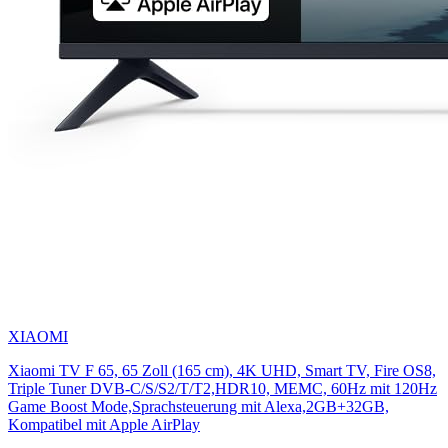
XIAOMI
Xiaomi TV F 65, 65 Zoll (165 cm), 4K UHD, Smart TV, Fire OS8,
Triple Tuner DVB-C/S/S2/T/T2,HDR10, MEMC, 60Hz mit 120Hz
Game Boost Mode,Sprachsteuerung mit Alexa,2GB+32GB,
Kompatibel mit Apple AirPlay