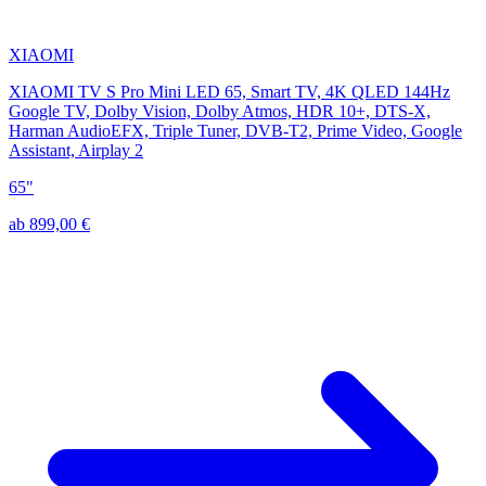
XIAOMI
XIAOMI TV S Pro Mini LED 65, Smart TV, 4K QLED 144Hz
Google TV, Dolby Vision, Dolby Atmos, HDR 10+, DTS-X,
Harman AudioEFX, Triple Tuner, DVB-T2, Prime Video, Google
Assistant, Airplay 2
65"
ab 899,00 €