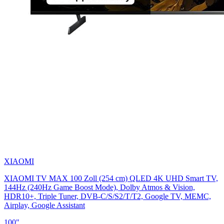
XIAOMI
XIAOMI TV MAX 100 Zoll (254 cm) QLED 4K UHD Smart TV,
144Hz (240Hz Game Boost Mode), Dolby Atmos & Vision,
HDR10+, Triple Tuner, DVB-C/S/S2/T/T2, Google TV, MEMC,
Airplay, Google Assistant
100"