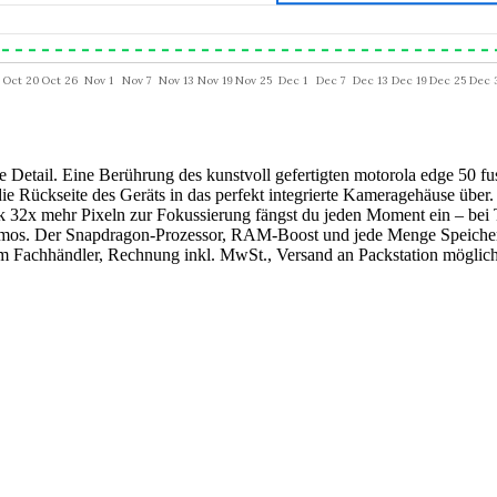
e Detail. Eine Berührung des kunstvoll gefertigten motorola edge 50 fu
e Rückseite des Geräts in das perfekt integrierte Kameragehäuse übe
ank 32x mehr Pixeln zur Fokussierung fängst du jeden Moment ein – b
mos. Der Snapdragon-Prozessor, RAM-Boost und jede Menge Speicherpla
chhändler, Rechnung inkl. MwSt., Versand an Packstation möglic