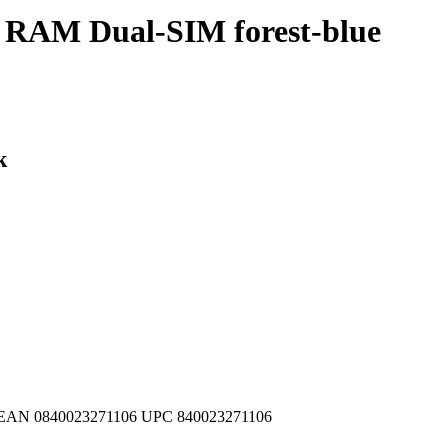
 RAM Dual-SIM forest-blue
k
EAN
0840023271106
UPC
840023271106