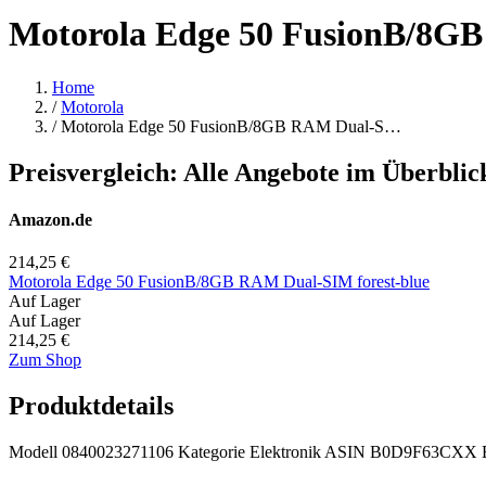
Motorola Edge 50 FusionB/8GB
Home
/
Motorola
/
Motorola Edge 50 FusionB/8GB RAM Dual-S…
Preisvergleich: Alle Angebote im Überblic
Amazon.de
214,25 €
Motorola Edge 50 FusionB/8GB RAM Dual-SIM forest-blue
Auf Lager
Auf Lager
214,25 €
Zum Shop
Produktdetails
Modell
0840023271106
Kategorie
Elektronik
ASIN
B0D9F63CXX