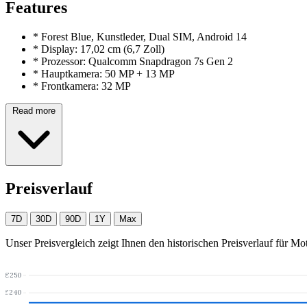
Features
*
Forest Blue, Kunstleder, Dual SIM, Android 14
*
Display: 17,02 cm (6,7 Zoll)
*
Prozessor: Qualcomm Snapdragon 7s Gen 2
*
Hauptkamera: 50 MP + 13 MP
*
Frontkamera: 32 MP
Read more
Preisverlauf
7D
30D
90D
1Y
Max
Unser Preisvergleich zeigt Ihnen den historischen Preisverlauf für
Mot