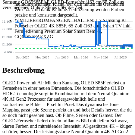
Samsung GQ65S85FAE OLED-Fernseher (163 cm/65 Zoll
aus
multidimensionalen Klang, der dich mitten ins Geschehen
verschiedenen Online-Shops über die Zeit.
versetzt. Und dank Pantone-Zertifizierung werden Farben
präzise und konsistent dargestellt.
*
IM LIEFERUMFANG ENTHALTEN: 1 x Samsung KI
Fernseher OLED 4K S85F, 65 Zoll (163 cm), Smart TV inkl.
Fernbedienung Premium Solar Smart Remote,
GQ65S85FAEXZG
Beschreibung
OLED Power mit AI: Mit dem Samsung OLED S85F erlebst du
Fernsehen in einer neuen Dimension. Die fortschrittliche OLED
HDR-Technologie sorgt in Kombination mit dem Neural Quantum
4K AI Gen2 Prozessor für außergewöhnlich helle und
kontrastreiche Bilder – Pixel für Pixel. Das dynamische Tone
Mapping passt jede Szene perfekt an und hebt Details hervor, die du
so noch nicht gesehen hast. Ob Filme, Serien oder Games: Der
OLED-Fernseher liefert dir ein brillantes Bild mit tiefem Schwarz,
klaren Farben und mitreißender Intensität. AI-gestütztes 4K – klüger,
schärfer, besser: Der leistungsstarke Neural Quantum 4K AI Gen2