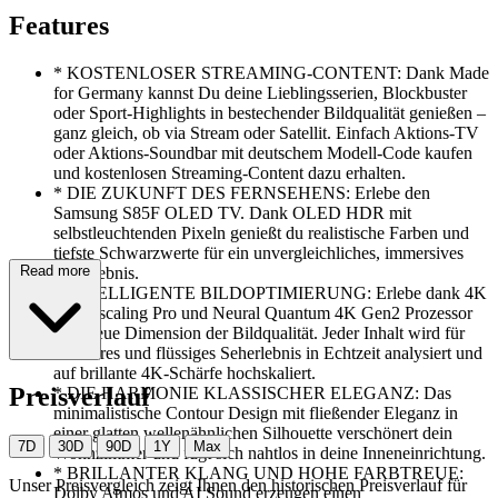
Features
*
KOSTENLOSER STREAMING-CONTENT: Dank Made
for Germany kannst Du deine Lieblingsserien, Blockbuster
oder Sport-Highlights in bestechender Bildqualität genießen –
ganz gleich, ob via Stream oder Satellit. Einfach Aktions-TV
oder Aktions-Soundbar mit deutschem Modell-Code kaufen
und kostenlosen Streaming-Content dazu erhalten.
*
DIE ZUKUNFT DES FERNSEHENS: Erlebe den
Samsung S85F OLED TV. Dank OLED HDR mit
selbstleuchtenden Pixeln genießt du realistische Farben und
tiefste Schwarzwerte für ein unvergleichliches, immersives
Read more
Seherlebnis.
*
INTELLIGENTE BILDOPTIMIERUNG: Erlebe dank 4K
AI Upscaling Pro und Neural Quantum 4K Gen2 Prozessor
eine neue Dimension der Bildqualität. Jeder Inhalt wird für
ein klares und flüssiges Seherlebnis in Echtzeit analysiert und
auf brillante 4K-Schärfe hochskaliert.
Preisverlauf
*
DIE HARMONIE KLASSISCHER ELEGANZ: Das
minimalistische Contour Design mit fließender Eleganz in
einer glatten wellenähnlichen Silhouette verschönert dein
7D
30D
90D
1Y
Max
Wohnzimmer und fügt sich nahtlos in deine Inneneinrichtung.
*
BRILLANTER KLANG UND HOHE FARBTREUE:
Unser Preisvergleich zeigt Ihnen den historischen Preisverlauf für
Dolby Atmos und AI Sound erzeugen einen