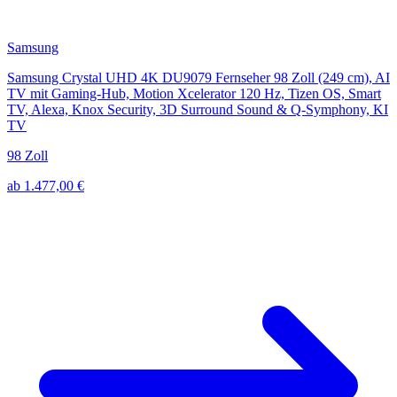
Samsung
Samsung Crystal UHD 4K DU9079 Fernseher 98 Zoll (249 cm), AI
TV mit Gaming-Hub, Motion Xcelerator 120 Hz, Tizen OS, Smart
TV, Alexa, Knox Security, 3D Surround Sound & Q-Symphony, KI
TV
98 Zoll
ab 1.477,00 €