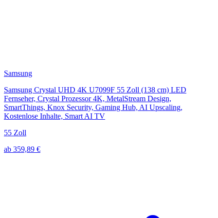
Samsung
Samsung Crystal UHD 4K U7099F 55 Zoll (138 cm) LED
Fernseher, Crystal Prozessor 4K, MetalStream Design,
SmartThings, Knox Security, Gaming Hub, AI Upscaling,
Kostenlose Inhalte, Smart AI TV
55 Zoll
ab 359,89 €