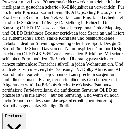
Prozessor nutzt bis zu 20 neuronale Netzwerke, um deine Inhalte
intelligent in gestochen scharfe 4K-Bildqualität zu verwandeln. Für
noch mehr Präzision kommt beim 4K AI Upscaling Pro sogar die
Kraft von 128 neuronalen Netzwerken zum Einsatz – das bedeutet
maximale Schärfe und flüssige Darstellung in Echtzeit. Der
Samsung OLED TV passt sich dank Perceptional Color Mapping
und OLED Brightness Booster perfekt an jede Szene an und liefert
dir authentische Farben, starke Kontraste und beeindruckende
Details – ideal für Streaming, Gaming oder Live-Sport. Design &
Sound für alle Sinne: Das von der Natur inspirierte Contour Design
macht den OLED 4K S85F zu einem echten Blickfang. Mit seiner
schlanken Form und dem fließenden Übergang passt sich der
nahezu rahmenlose Fernseher stilvoll in jeden Wohnraum ein. Und
auch akustisch überzeugt der Samsung TV: Dolby Atmos und AI
Sound mit integrierten Top-Channel-Lautsprechern sorgen für
multidimensionalen Klang, der dich mitten ins Geschehen zieht.
Abgerundet wird das Erlebnis durch die exklusive Pantone-
zertifizierte Farbdarstellung, die auf diesem Samsung OLED so
präzise ist wie nie zuvor – nur bei Samsung. Und wenn du noch
mehr Sound möchtest, sind die separat erhältlichen Samsung
Soundbars genau das Richtige für dich.
Read more