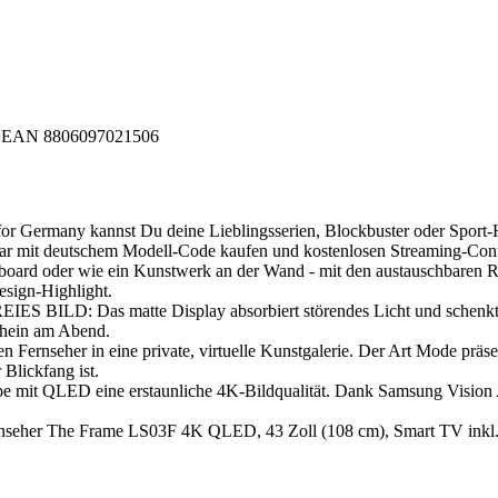
EAN
8806097021506
annst Du deine Lieblingsserien, Blockbuster oder Sport-Highligh
bar mit deutschem Modell-Code kaufen und kostenlosen Streaming-Cont
 oder wie ein Kunstwerk an der Wand - mit den austauschbaren Ra
esign-Highlight.
as matte Display absorbiert störendes Licht und schenkt dir so 
chein am Abend.
r in eine private, virtuelle Kunstgalerie. Der Art Mode präsenti
Blickfang ist.
D eine erstaunliche 4K-Bildqualität. Dank Samsung Vision AI we
 The Frame LS03F 4K QLED, 43 Zoll (108 cm), Smart TV inkl. F