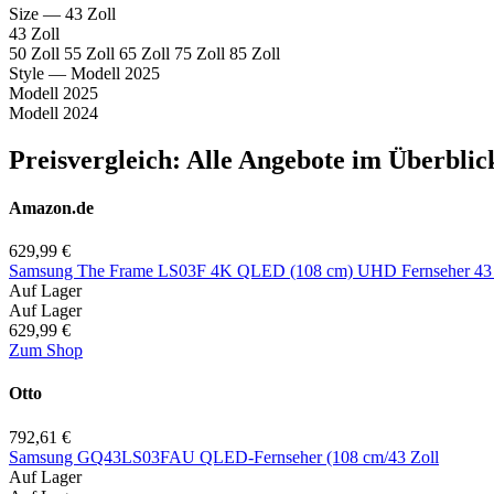
Size
— 43 Zoll
43 Zoll
50 Zoll
55 Zoll
65 Zoll
75 Zoll
85 Zoll
Style
— Modell 2025
Modell 2025
Modell 2024
Preisvergleich: Alle Angebote im Überblic
Amazon.de
629,99 €
Samsung The Frame LS03F 4K QLED (108 cm) UHD Fernseher 43 
Auf Lager
Auf Lager
629,99 €
Zum Shop
Otto
792,61 €
Samsung GQ43LS03FAU QLED-Fernseher (108 cm/43 Zoll
Auf Lager