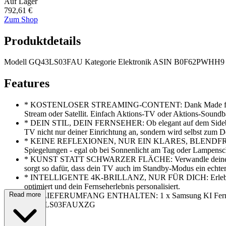
Auf Lager
792,61 €
Zum Shop
Produktdetails
Modell
GQ43LS03FAU
Kategorie
Elektronik
ASIN
B0F62PWHH9
Features
*
KOSTENLOSER STREAMING-CONTENT: Dank Made for Germany k
Stream oder Satellit. Einfach Aktions-TV oder Aktions-Sound
*
DEIN STIL, DEIN FERNSEHER: Ob elegant auf dem Sideboard
TV nicht nur deiner Einrichtung an, sondern wird selbst zum D
*
KEINE REFLEXIONEN, NUR EIN KLARES, BLENDFREIES BILD: D
Spiegelungen - egal ob bei Sonnenlicht am Tag oder Lampens
*
KUNST STATT SCHWARZER FLÄCHE: Verwandle deinen Fernsehe
sorgt so dafür, dass dein TV auch im Standby-Modus ein echter 
*
INTELLIGENTE 4K-BRILLANZ, NUR FÜR DICH: Erlebe mit QLE
optimiert und dein Fernseherlebnis personalisiert.
Read more
*
IM LIEFERUMFANG ENTHALTEN: 1 x Samsung KI Fernseher
GQ43LS03FAUXZG