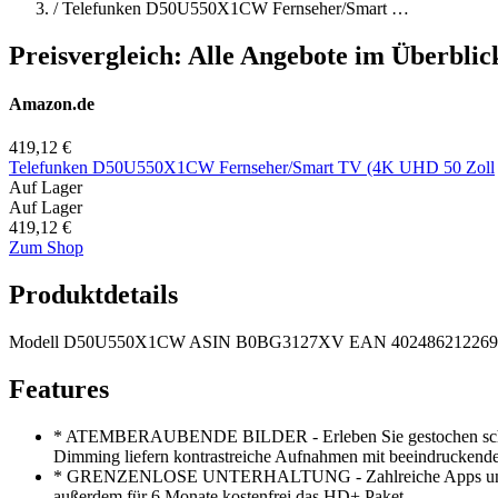
/
Telefunken D50U550X1CW Fernseher/Smart …
Preisvergleich: Alle Angebote im Überblic
Amazon.de
419,12 €
Telefunken D50U550X1CW Fernseher/Smart TV (4K UHD 50 Zoll
Auf Lager
Auf Lager
419,12 €
Zum Shop
Produktdetails
Modell
D50U550X1CW
ASIN
B0BG3127XV
EAN
402486212269
Features
*
ATEMBERAUBENDE BILDER - Erleben Sie gestochen scharfe I
Dimming liefern kontrastreiche Aufnahmen mit beeindruckende
*
GRENZENLOSE UNTERHALTUNG - Zahlreiche Apps und Media
außerdem für 6 Monate kostenfrei das HD+ Paket