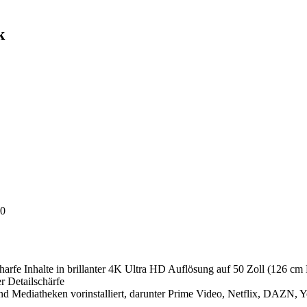
k
0
nhalte in brillanter 4K Ultra HD Auflösung auf 50 Zoll (126 cm D
r Detailschärfe
theken vorinstalliert, darunter Prime Video, Netflix, DAZN, Yo