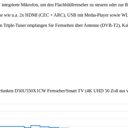
egrierte Mikrofon, um den Flachbildfernseher zu steuern oder zur Be
e u.a. 2x HDMI (CEC + ARC), USB mit Media-Player sowie WLAN 
ple-Tuner empfangen Sie Fernsehen über Antenne (DVB-T2), Kabel 
efunken D50U550X1CW Fernseher/Smart TV (4K UHD 50 Zoll
aus v