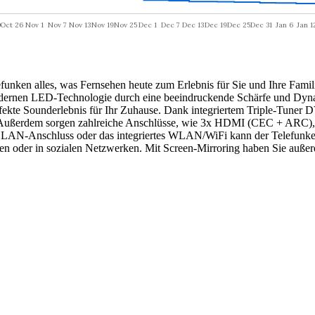
en alles, was Fernsehen heute zum Erlebnis für Sie und Ihre Famili
dernen LED-Technologie durch eine beeindruckende Schärfe und Dynam
rfekte Sounderlebnis für Ihr Zuhause. Dank integriertem Triple-Tune
r. Außerdem sorgen zahlreiche Anschlüsse, wie 3x HDMI (CEC + ARC),
ber LAN-Anschluss oder das integriertes WLAN/WiFi kann der Telefunk
n oder in sozialen Netzwerken. Mit Screen-Mirroring haben Sie außer