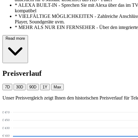
*
ALEXA BUILT-IN - Sprechen Sie mit Alexa über das im TV int
kompatibel
*
VIELFÄLTIGE MÖGLICHKEITEN - Zahlreiche Anschlüsse wi
Player, Soundgeräte uvm.
*
MEHR ALS NUR EIN FERNSEHER - Über den integrierten Tri
Read more
Preisverlauf
7D
30D
90D
1Y
Max
Unser Preisvergleich zeigt Ihnen den historischen Preisverlauf für
Tel