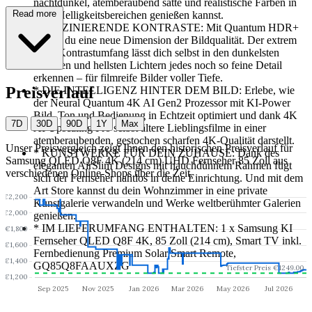
nachtdunkel, atemberaubend satte und realistische Farben in
Read more
allen Helligkeitsbereichen genießen kannst.
*
FASZINIERENDE KONTRASTE: Mit Quantum HDR+
erlebst du eine neue Dimension der Bildqualität. Der extrem
hohe Kontrastumfang lässt dich selbst in den dunkelsten
Schatten und hellsten Lichtern jedes noch so feine Detail
erkennen – für filmreife Bilder voller Tiefe.
Preisverlauf
*
DIE INTELLIGENZ HINTER DEM BILD: Erlebe, wie
der Neural Quantum 4K AI Gen2 Prozessor mit KI-Power
Bild, Ton und Bedienung in Echtzeit optimiert und dank 4K
7D
30D
90D
1Y
Max
AI Upscaling Pro selbst ältere Lieblingsfilme in einer
atemberaubenden, gestochen scharfen 4K-Qualität darstellt.
Unser Preisvergleich zeigt Ihnen den historischen Preisverlauf für
*
KUNSTWERKE FÜR DEIN ZUHAUSE: Dank des
Samsung QLED Q8F 4K (214 cm) UHD Fernseher 85 Zoll
aus
eleganten AirSlim Designs mit hauchdünnem Rahmen fügt
verschiedenen Online-Shops über die Zeit.
sich der Fernseher nahtlos in deine Einrichtung. Und mit dem
Art Store kannst du dein Wohnzimmer in eine private
Kunstgalerie verwandeln und Werke weltberühmter Galerien
genießen.
*
IM LIEFERUMFANG ENTHALTEN: 1 x Samsung KI
Fernseher QLED Q8F 4K, 85 Zoll (214 cm), Smart TV inkl.
Fernbedienung Premium Solar Smart Remote,
GQ85Q8FAAUXZG