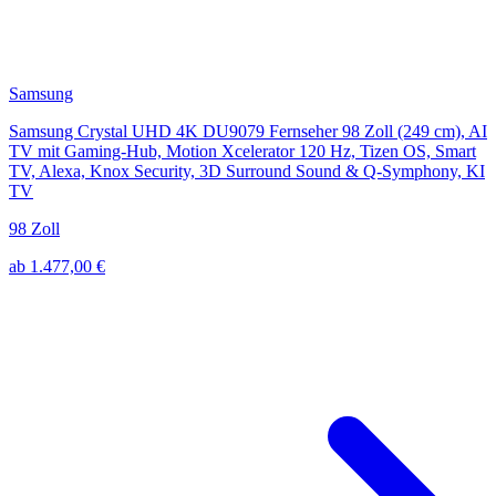
Samsung
Samsung Crystal UHD 4K DU9079 Fernseher 98 Zoll (249 cm), AI
TV mit Gaming-Hub, Motion Xcelerator 120 Hz, Tizen OS, Smart
TV, Alexa, Knox Security, 3D Surround Sound & Q-Symphony, KI
TV
98 Zoll
ab 1.477,00 €