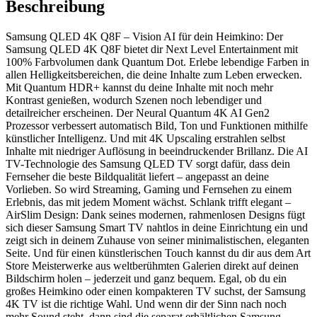
Beschreibung
Samsung QLED 4K Q8F – Vision AI für dein Heimkino: Der
Samsung QLED 4K Q8F bietet dir Next Level Entertainment mit
100% Farbvolumen dank Quantum Dot. Erlebe lebendige Farben in
allen Helligkeitsbereichen, die deine Inhalte zum Leben erwecken.
Mit Quantum HDR+ kannst du deine Inhalte mit noch mehr
Kontrast genießen, wodurch Szenen noch lebendiger und
detailreicher erscheinen. Der Neural Quantum 4K AI Gen2
Prozessor verbessert automatisch Bild, Ton und Funktionen mithilfe
künstlicher Intelligenz. Und mit 4K Upscaling erstrahlen selbst
Inhalte mit niedriger Auflösung in beeindruckender Brillanz. Die AI
TV-Technologie des Samsung QLED TV sorgt dafür, dass dein
Fernseher die beste Bildqualität liefert – angepasst an deine
Vorlieben. So wird Streaming, Gaming und Fernsehen zu einem
Erlebnis, das mit jedem Moment wächst. Schlank trifft elegant –
AirSlim Design: Dank seines modernen, rahmenlosen Designs fügt
sich dieser Samsung Smart TV nahtlos in deine Einrichtung ein und
zeigt sich in deinem Zuhause von seiner minimalistischen, eleganten
Seite. Und für einen künstlerischen Touch kannst du dir aus dem Art
Store Meisterwerke aus weltberühmten Galerien direkt auf deinen
Bildschirm holen – jederzeit und ganz bequem. Egal, ob du ein
großes Heimkino oder einen kompakteren TV suchst, der Samsung
4K TV ist die richtige Wahl. Und wenn dir der Sinn nach noch
mehr Sound steht, dann sind die separat erhältlichen Samsung