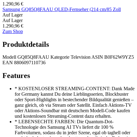
1.290,96 €
Samsung GQ85Q8FAAU QLED-Fernseher (214 cm/85 Zoll
Auf Lager
Auf Lager
1.290,96 €
Zum Shop
Produktdetails
Modell
GQ85Q8FAAU
Kategorie
Television
ASIN
B0F62W9YZ5
EAN
8806097110736
Features
*
KOSTENLOSER STREAMING-CONTENT: Dank Made
for Germany kannst Du deine Lieblingsserien, Blockbuster
oder Sport-Highlights in bestechender Bildqualität genießen –
ganz gleich, ob via Stream oder Satellit. Einfach Aktions-TV
oder Aktions-Soundbar mit deutschem Modell-Code kaufen
und kostenlosen Streaming-Content dazu erhalten.
*
LEBENSECHTE FARBEN: Die Quantum-Dot-
Technologie des Samsung AI TVs liefert dir 100 %
Farbvolumen, sodass du in jeder Szene, egal ob taghell oder